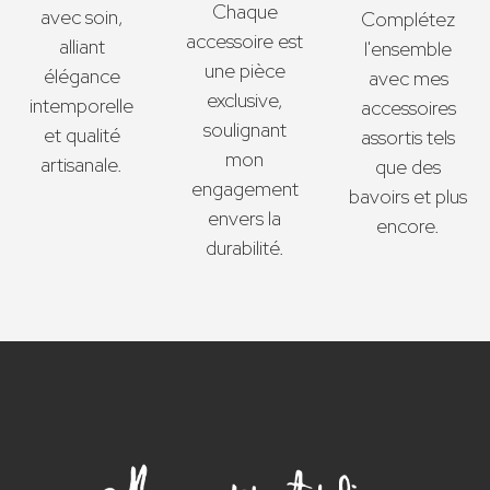
Chaque
avec soin,
Complétez
accessoire est
alliant
l'ensemble
une pièce
élégance
avec mes
exclusive,
intemporelle
accessoires
soulignant
et qualité
assortis tels
mon
artisanale.
que des
engagement
bavoirs et plus
envers la
encore.
durabilité.