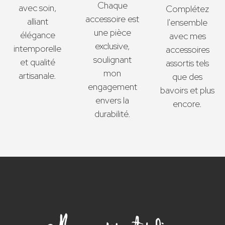
Chaque
avec soin,
Complétez
accessoire est
alliant
l'ensemble
une pièce
élégance
avec mes
exclusive,
intemporelle
accessoires
soulignant
et qualité
assortis tels
mon
artisanale.
que des
engagement
bavoirs et plus
envers la
encore.
durabilité.