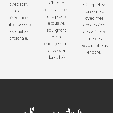
Chaque
avec soin,
Complétez
accessoire est
alliant
l'ensemble
une pièce
élégance
avec mes
exclusive,
intemporelle
accessoires
soulignant
et qualité
assortis tels
mon
artisanale.
que des
engagement
bavoirs et plus
envers la
encore.
durabilité.