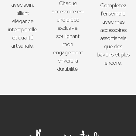
Chaque
avec soin,
Complétez
accessoire est
alliant
l'ensemble
une pièce
élégance
avec mes
exclusive,
intemporelle
accessoires
soulignant
et qualité
assortis tels
mon
artisanale.
que des
engagement
bavoirs et plus
envers la
encore.
durabilité.