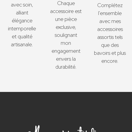
Chaque
avec soin,
Complétez
accessoire est
alliant
l'ensemble
une pièce
élégance
avec mes
exclusive,
intemporelle
accessoires
soulignant
et qualité
assortis tels
mon
artisanale.
que des
engagement
bavoirs et plus
envers la
encore.
durabilité.