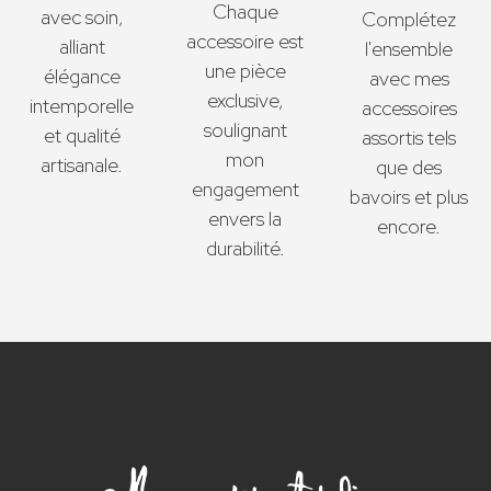
Chaque
avec soin,
Complétez
accessoire est
alliant
l'ensemble
une pièce
élégance
avec mes
exclusive,
intemporelle
accessoires
soulignant
et qualité
assortis tels
mon
artisanale.
que des
engagement
bavoirs et plus
envers la
encore.
durabilité.