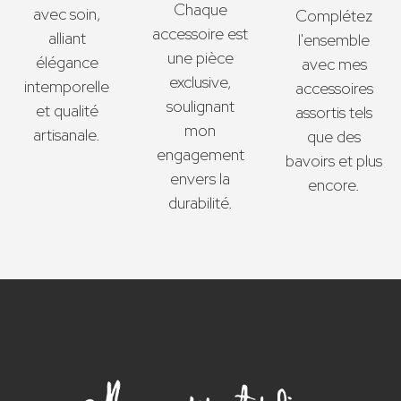
Chaque
avec soin,
Complétez
accessoire est
alliant
l'ensemble
une pièce
élégance
avec mes
exclusive,
intemporelle
accessoires
soulignant
et qualité
assortis tels
mon
artisanale.
que des
engagement
bavoirs et plus
envers la
encore.
durabilité.